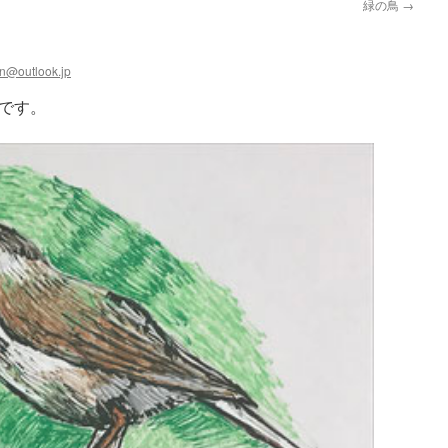
緑の鳥
→
n@outlook.jp
です。