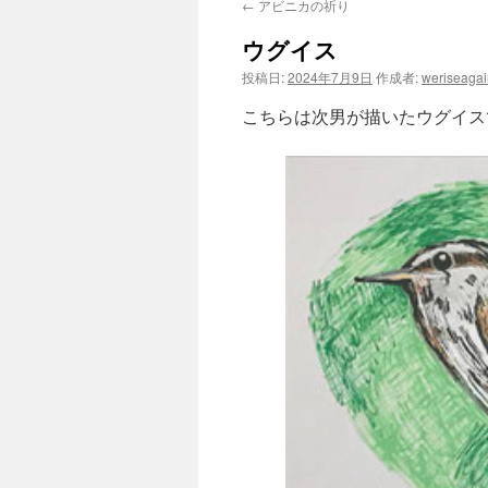
←
アビニカの祈り
ウグイス
投稿日:
2024年7月9日
作成者:
weriseagai
こちらは次男が描いたウグイス