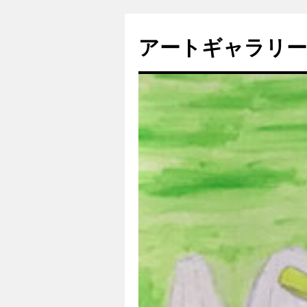
コ
ン
アートギャラリー2
テ
ン
ツ
へ
ス
キ
ッ
プ